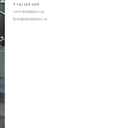
T +43 3475 2206
www.domittner.at
hotel@domittner.at