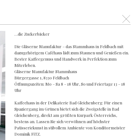
Schli
…die Zuckerbäcker
Die Gläserne Manufaktur – das Stammhaus in Feldbach mit
dazugehörigem Caféhaus lädt zum Staunen und Genießen ein.
Bester Kaffeegenuss und Handwerk in Perfektion zum
Miterleben.
Gläserne Manufaktur Stammhaus
Bürgergasse 1, 8330 Feldbach
Öffnungszeiten: Mo – Sa 8 – 18 Uhr, So und Feiertage 13 – 18
Uhr
Kaffeehaus in der Delikaterie Bad Gleichenberg: Für einen
Spaziergang im Grünen bietet sich die Zweigstelle in Bad
Gleichenberg, direkt am größten Kurpark Österreichs,
bestens an. Lassen Sie sich verwöhnen auf höchster
Patisseriekunst in stilvollem Ambiente von Konditormeister
Dominik FiTZ.